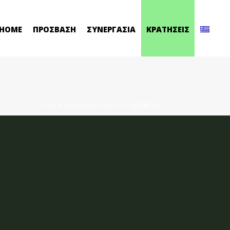
HOME
ΠΡΟΣΒΑΣΗ
ΣΥΝΕΡΓΑΣΙΑ
ΚΡΑΤΗΣΕΙΣ
HOME
»
PAINTBALL BATTLE
»
ICONS-02