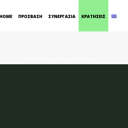
HOME
ΠΡΟΣΒΑΣΗ
ΣΥΝΕΡΓΑΣΙΑ
ΚΡΑΤΗΣΕΙΣ
HOME
»
PAINTBALL BATTLE
»
ICONS-20