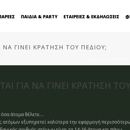
ΠΑΡΕΕΣ
ΠΑΙΔΙΑ & PARTY
ΕΤΑΙΡΕΙΕΣ & ΕΚΔΗΛΩΣΕΙΣ
@
 ΝΑ ΓΊΝΕΙ ΚΡΆΤΗΣΗ ΤΟΥ ΠΕΔΊΟΥ;
HOME
»
FAQS
»
ΠΌΣΑ ΆΤΟΜ
ΑΙ ΓΙΑ ΝΑ ΓΊΝΕΙ ΚΡΆΤΗΣΗ ΤΟΥ
 όσα άτομα θέλετε….
ός ατόμων εξυπηρετεί καλύτερα την εφαρμογή περισσότερω
δανικός αριθμός ατόμων είναι τα 14-16 άτομα και πάνω.