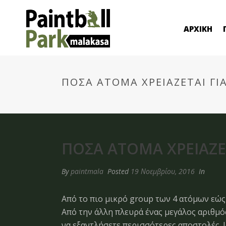
ΑΡΧΙΚΗ
ΠΌΣΑ ΆΤΟΜΑ ΧΡΕΙΆΖΕΤΑΙ ΓΙΑ
ΠΌΣΑ ΆΤΟΜΑ ΧΡΕΙΆΖΕΤ
By
paintmala
Posted
19 Νοεμβρίου, 2016
In
Από το πιο μικρό group των 4 ατόμων εώς
Από την άλλη πλευρά ένας μεγάλος αριθμ
να εξαντλήσετε περισσότερες αποστολές. Ι