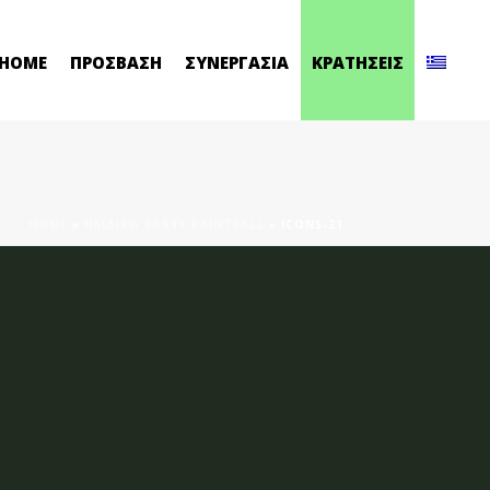
HOME
ΠΡΟΣΒΑΣΗ
ΣΥΝΕΡΓΑΣΙΑ
ΚΡΑΤΗΣΕΙΣ
HOME
»
ΠΑΙΔΙΚΌ PARTY PAINTBALL
»
ICONS-21