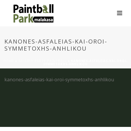
KANONES-ASFALEIAS-KAI-OROI-
SYMMETOXHS-ANHLIKOU
HOME
»
ΠΑΙΔΙΚΌ PARTY PAINTBALL
»
KANONES-ASFALEIAS-KAI-OROI-
SYMMETOXHS-ANHLIKOU
kanones-asfaleias-kai-oroi-symmetoxhs-anhlikou