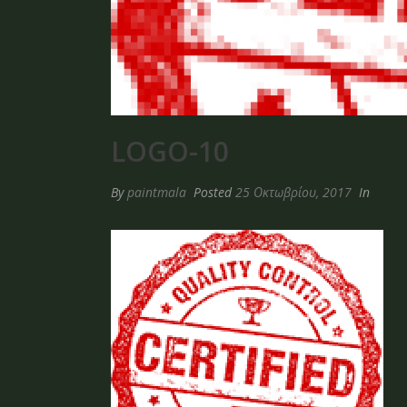
LOGO-10
By
paintmala
Posted
25 Οκτωβρίου, 2017
In